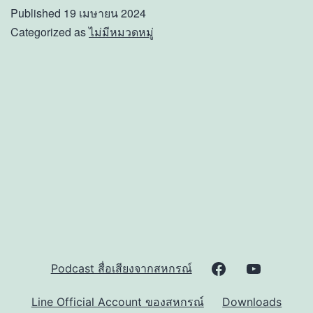
ของ
Published
19 เมษายน 2024
สหกรณ์
Categorized as
ไม่มีหมวดหมู่
บริการ
คน
ตาบอด
แห่ง
ประเทศไท
จำกัด
ใน
งาน
สมัชชา
คน
Facebook
Youtube
Podcast สื่อเสียงจากสหกรณ์
ตาบอด
Page
Channel
Line Official Account ของสหกรณ์
Downloads
แห่