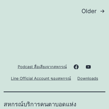
ตร
Posts
Older
ส
pagination
กิ
ปี
25
Facebook
Youtube
Podcast สื่อเสียงจากสหกรณ์
Page
Channel
Line Official Account ของสหกรณ์
Downloads
ของ
ของ
สหกรณ์
สหกรณ์
สหกรณ์บริการคนตาบอดแห่ง