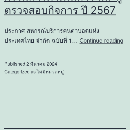
สมัชชา
ตรวจสอบกิจการ ปี 2567
คน
ตาบอด
ประกาศ สหกรณ์บริการคนตาบอดแห่ง
แห่
ปร
ประเทศไทย จำกัด ฉบับที่ 1…
Continue reading
งา
รับ
ติ
เล
Published
2 มีนาคม 2024
ครั้ง
ตั้ง
Categorized as
ไม่มีหมวดหมู่
ที่
ปร
27
กร
จ.
ดำ
ระยอง
กา
แล
ผู้