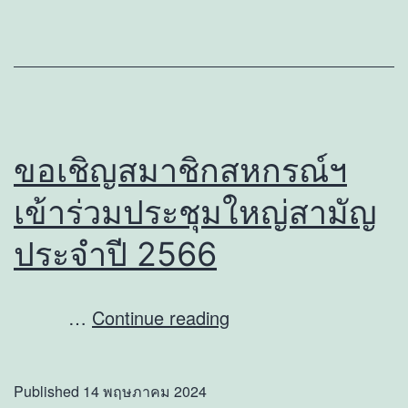
เลือก
ตั้ง
เป็น
ประธาน,
กรรมการ
ขอเชิญสมาชิกสหกรณ์ฯ
ดำเนิน
เข้าร่วมประชุมใหญ่สามัญ
การ
และ
ประจำปี 2566
ผู้
ตรวจ
ขอ
…
Continue reading
สอบ
เชิญ
กิจการ
สมาชิก
Published
14 พฤษภาคม 2024
สหกรณ์