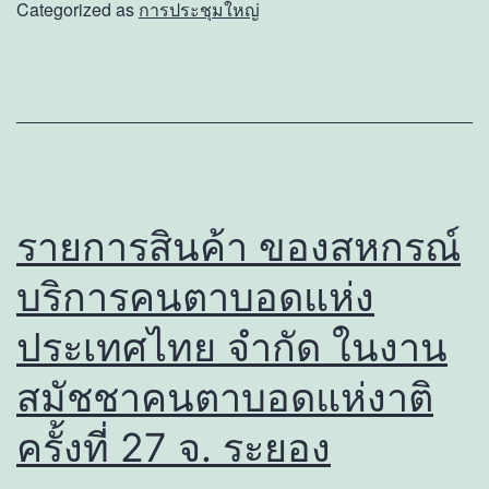
สห
Categorized as
การประชุมใหญ่
บริการ
กรณ์ฯ
คน
เข้า
ตาบอด
ร่วม
แห่ง
ประชุม
ประเทศไทย
ใหญ่
จำกัด
สามัญ
รายการสินค้า ของสหกรณ์
ปี
ประจำ
2567
บริการคนตาบอดแห่ง
ปี
2566
ประเทศไทย จำกัด ในงาน
สมัชชาคนตาบอดแห่งาติ
ครั้งที่ 27 จ. ระยอง