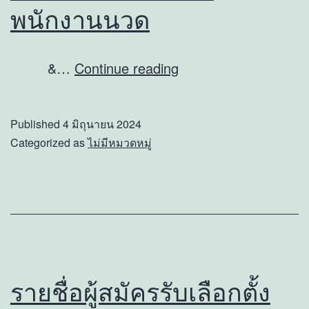
มอง
พนักงานนวด
เห็น(Finlit
for
จำหน่าย
&…
Continue reading
the
เสื้อ
Blinds)
สำหรับ
Published
4 มิถุนายน 2024
โดย
พนักงาน
Categorized as
ไม่มีหมวดหมู่
สหกรณ์
นวด
บริการ
คน
ตาบอด
แห่ง
ประเทศไทย
รายชื่อผู้สมัครรับเลือกตั้ง
จำกัด