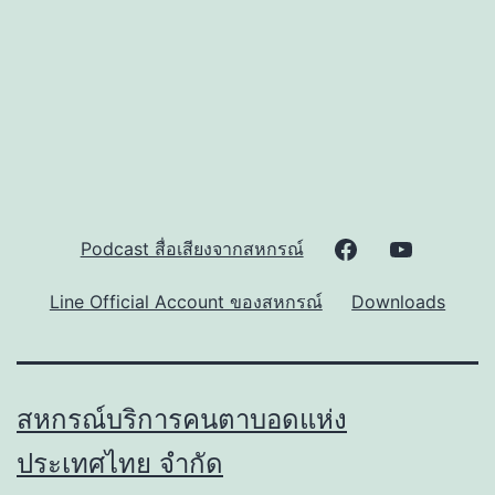
มี
ความ
บกพร่อง
ทางการ
มอง
เห็น(Finlit
for
Facebook
Youtube
Podcast สื่อเสียงจากสหกรณ์
the
Blinds)
Page
Channel
Line Official Account ของสหกรณ์
Downloads
โดย
ของ
ของ
สหกรณ์
สหกรณ์
สหกรณ์
บริการ
สหกรณ์บริการคนตาบอดแห่ง
คน
ประเทศไทย จำกัด
ตาบอด