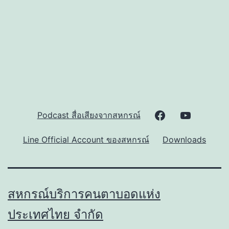
มี
ความ
บกพร่อง
ทางการ
มอง
เห็น(Finlit
for
Facebook
Youtube
Podcast สื่อเสียงจากสหกรณ์
the
Blinds)
Page
Channel
Line Official Account ของสหกรณ์
Downloads
โดย
ของ
ของ
สหกรณ์
สหกรณ์
สหกรณ์
บริการ
สหกรณ์บริการคนตาบอดแห่ง
คน
ประเทศไทย จำกัด
ตาบอด